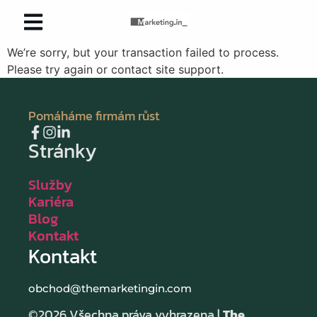
We’re sorry, but your transaction failed to process.
Please try again or contact site support.
Pomáháme firmám růst
Stránky
Služby
Kariéra
Blog
Kontakt
Kontakt
obchod@themarketingin.com
©2026 Všechna práva vyhrazena |
The