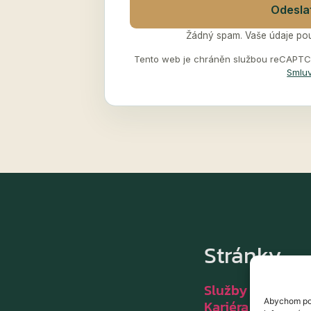
Odesla
Žádný spam. Vaše údaje použ
Tento web je chráněn službou reCAPTCH
Smluv
Stránky
Služby
Abychom pos
Kariéra