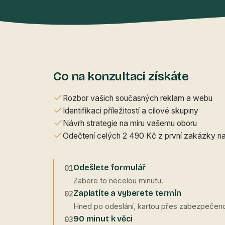
Co na konzultaci získáte
Rozbor vašich současných reklam a webu
Identifikaci příležitostí a cílové skupiny
Návrh strategie na míru vašemu oboru
Odečtení celých 2 490 Kč z první zakázky n
Odešlete formulář
01
Zabere to necelou minutu.
Zaplatíte a vyberete termín
02
Hned po odeslání, kartou přes zabezpečeno
90 minut k věci
03