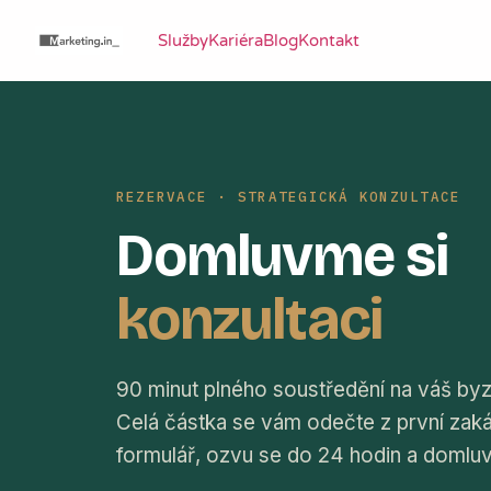
Služby
Kariéra
Blog
Kontakt
REZERVACE · STRATEGICKÁ KONZULTACE
Domluvme si
konzultaci
90 minut plného soustředění na váš b
Celá částka se vám odečte z první zak
formulář, ozvu se do 24 hodin a domluv