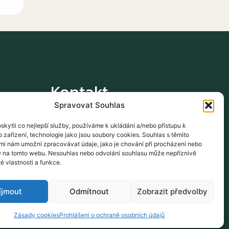
Kontakt
Spravovat Souhlas
obchod@themarketingin.com
kytli co nejlepší služby, používáme k ukládání a/nebo přístupu k
 zařízení, technologie jako jsou soubory cookies. Souhlas s těmito
mi nám umožní zpracovávat údaje, jako je chování při procházení nebo
D na tomto webu. Nesouhlas nebo odvolání souhlasu může nepříznivě
té vlastnosti a funkce.
íjmout
Odmítnout
Zobrazit předvolby
Zásady cookies
Prohlášení o ochraně osobních údajů