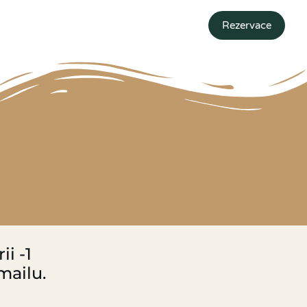
Rezervace
i -1
emailu.