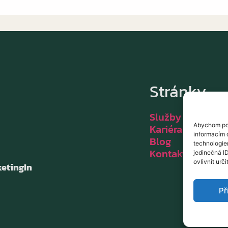
Stránky
Služby
Abychom pos
Kariéra
informacím o
Blog
technologie
Kontakt
jedinečná I
ovlivnit urči
etingIn
Př