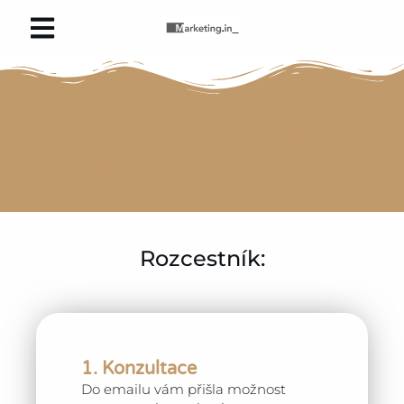
Za 90 dnů na první stránku
Googlu
Níže vidíte proces, který vás čeká.
Rozcestník:
1. Konzultace
Do emailu vám přišla možnost